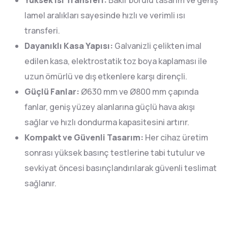
Yüksek Isı Transferi:
Bakır borulu tasarım ve geniş
lamel aralıkları sayesinde hızlı ve verimli ısı
transferi.
Dayanıklı Kasa Yapısı:
Galvanizli çelikten imal
edilen kasa, elektrostatik toz boya kaplaması ile
uzun ömürlü ve dış etkenlere karşı dirençli.
Güçlü Fanlar:
Ø630 mm ve Ø800 mm çapında
fanlar, geniş yüzey alanlarına güçlü hava akışı
sağlar ve hızlı dondurma kapasitesini artırır.
Kompakt ve Güvenli Tasarım:
Her cihaz üretim
sonrası yüksek basınç testlerine tabi tutulur ve
sevkiyat öncesi basınçlandırılarak güvenli teslimat
sağlanır.