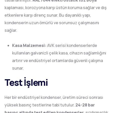
tasarlanmıştır.
RAL 7044 elektrostatik toz boya
kaplaması, korozyona karşı üstün koruma sağlar ve dış
etkenlere karşı direnç sunar. Bu dayanıklı yapı,
kondenserin uzun ömürlü ve sorunsuz çalışmasını
sağlar.
Kasa Malzemesi:
AVK serisi kondenserlerde
kullanılan galvanizli çelik kasa, cihazın sağlamlığını
artırır ve endüstriyel ortamlarda güvenli çalışma
sunar.
Test İşlemi
Her bir endüstriyel kondenser, üretim süreci sonrası
yüksek basınç testlerine tabi tutulur.
24-28 bar
basınç altında test edilen kondenserler
, sızdırmazlık