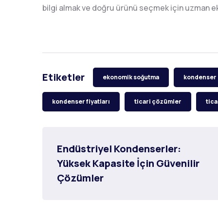
bilgi almak ve doğru ürünü seçmek için uzman eki
Etiketler
ekonomik soğutma
kondenser 
kondenser fiyatları
ticari çözümler
tic
Endüstriyel Kondenserler: 
Yüksek Kapasite İçin Güvenilir 
Çözümler