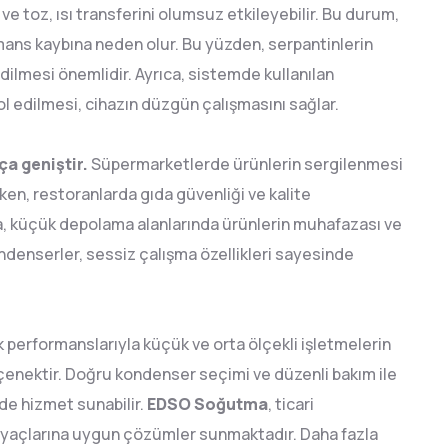
ve toz, ısı transferini olumsuz etkileyebilir. Bu durum,
mans kaybına neden olur. Bu yüzden, serpantinlerin
dilmesi önemlidir. Ayrıca, sistemde kullanılan
l edilmesi, cihazın düzgün çalışmasını sağlar.
ça geniştir.
Süpermarketlerde ürünlerin sergilenmesi
rken, restoranlarda gıda güvenliği ve kalite
ca, küçük depolama alanlarında ürünlerin muhafazası ve
ondenserler, sessiz çalışma özellikleri sayesinde
k performanslarıyla küçük ve orta ölçekli işletmelerin
eçenektir. Doğru kondenser seçimi ve düzenli bakım ile
lde hizmet sunabilir.
EDSO Soğutma
, ticari
tiyaçlarına uygun çözümler sunmaktadır. Daha fazla