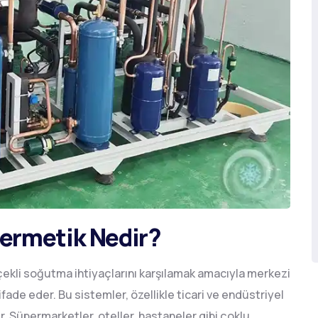
Hermetik Nedir?
çekli soğutma ihtiyaçlarını karşılamak amacıyla merkezi
fade eder. Bu sistemler, özellikle ticari ve endüstriyel
r. Süpermarketler, oteller, hastaneler gibi çoklu