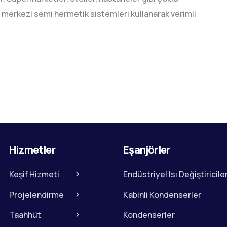
p merkezi semi hermetik sistemleri kullanarak verimli
Hizmetler
Eşanjörler
Keşif Hizmeti
Endüstriyel Isı Değiştiricile
Projelendirme
Kabinli Kondenserler
Taahhüt
Kondenserler