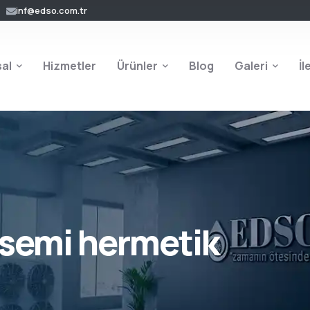
inf@edso.com.tr
al
Hizmetler
Ürünler
Blog
Galeri
İl
i semi hermetik