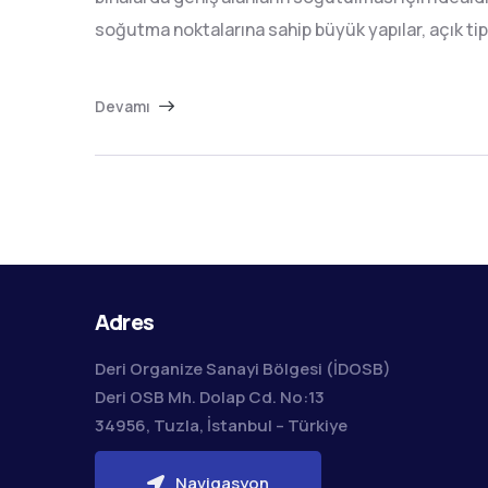
soğutma noktalarına sahip büyük yapılar, açık ti
Devamı
Adres
Deri Organize Sanayi Bölgesi (İDOSB)
Deri OSB Mh. Dolap Cd. No:13
34956, Tuzla, İstanbul – Türkiye
Navigasyon