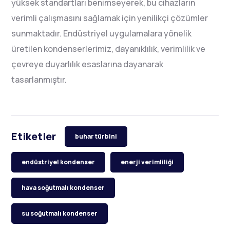
yüksek standartları benimseyerek, bu cihazların
verimli çalışmasını sağlamak için yenilikçi çözümler
sunmaktadır. Endüstriyel uygulamalara yönelik
üretilen kondenserlerimiz, dayanıklılık, verimlilik ve
çevreye duyarlılık esaslarına dayanarak
tasarlanmıştır.
Etiketler
buhar türbini
endüstriyel kondenser
enerji verimliliği
hava soğutmalı kondenser
su soğutmalı kondenser