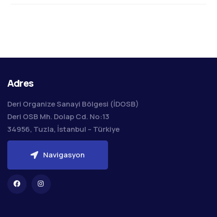
Adres
Deri Organize Sanayi Bölgesi (İDOSB)
Deri OSB Mh. Dolap Cd. No:13
34956, Tuzla, İstanbul – Türkiye
Navigasyon